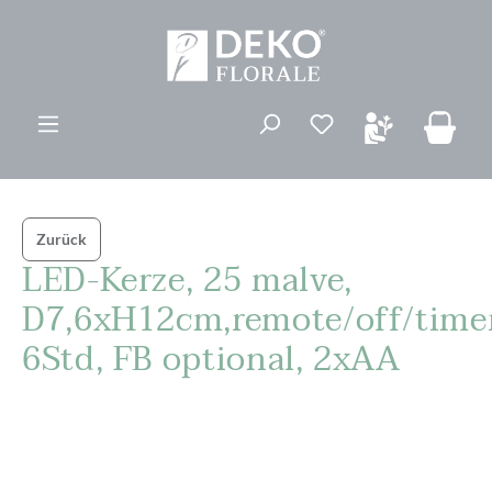
alt springen
Du hast 0 Produk
Zurück
LED-Kerze, 25 malve,
D7,6xH12cm,remote/off/time
6Std, FB optional, 2xAA
Bildergalerie überspringen