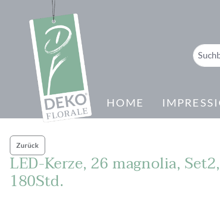
springen
Zur Hauptnavigation springen
HOME
IMPRESS
Zurück
LED-Kerze, 26 magnolia, Set2
180Std.