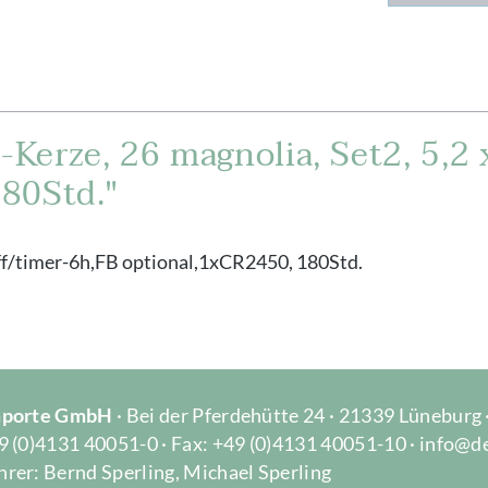
Kerze, 26 magnolia, Set2, 5,2 
80Std."
off/timer-6h,FB optional,1xCR2450, 180Std.
Importe GmbH
· Bei der Pferdehütte 24 · 21339 Lüneburg
9 (0)4131 40051-0 · Fax: +49 (0)4131 40051-10 · info@d
rer: Bernd Sperling, Michael Sperling