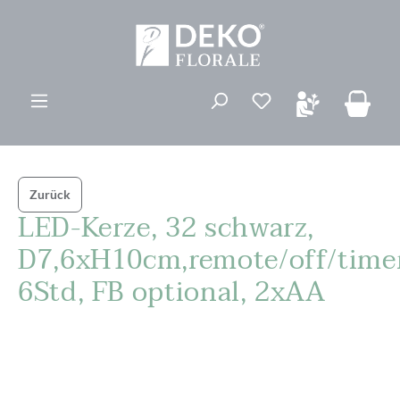
alt springen
Du hast 0 Produk
Zurück
LED-Kerze, 32 schwarz,
D7,6xH10cm,remote/off/time
6Std, FB optional, 2xAA
Bildergalerie überspringen