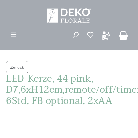
alt springen
Du hast 0 Produk
Zurück
LED-Kerze, 44 pink,
D7,6xH12cm,remote/off/time
6Std, FB optional, 2xAA
Bildergalerie überspringen