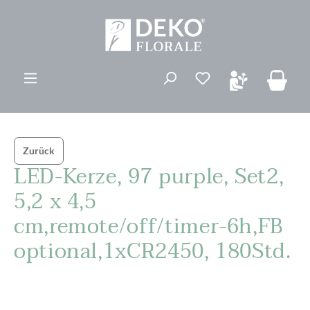
alt springen
Du hast 0 Produk
Zurück
LED-Kerze, 97 purple, Set2,
5,2 x 4,5
cm,remote/off/timer-6h,FB
optional,1xCR2450, 180Std.