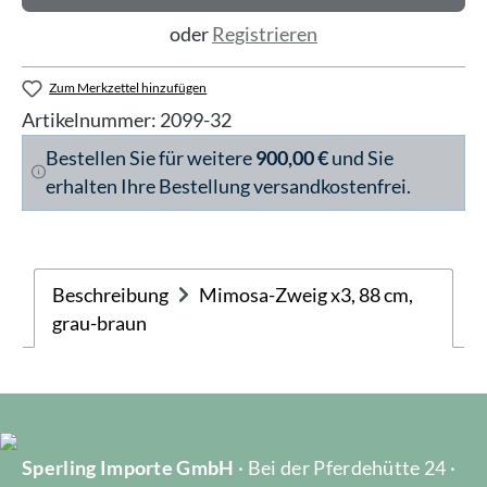
oder
Registrieren
Zum Merkzettel hinzufügen
Artikelnummer:
2099-32
Bestellen Sie für weitere
900,00 €
und Sie
erhalten Ihre Bestellung versandkostenfrei.
Beschreibung
Mimosa-Zweig x3, 88 cm,
grau-braun
Sperling Importe GmbH
· Bei der Pferdehütte 24 ·