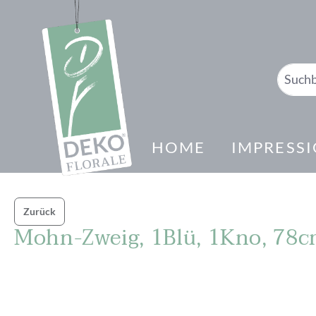
springen
Zur Hauptnavigation springen
HOME
IMPRESS
Zurück
Mohn-Zweig, 1Blü, 1Kno, 78c
Bildergalerie überspringen