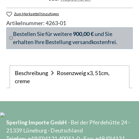
Zum Merkzettel hinzufügen
Artikelnummer:
4263-01
Bestellen Sie für weitere
900,00 €
und Sie
erhalten Ihre Bestellung versandkostenfrei.
Beschreibung
Rosenzweig x3, 51cm,
creme
Sperling Importe GmbH
· Bei der Pferdehütte 24 ·
21339 Lüneburg · Deutschland
Telefon: +49 (0)4131 40051-0 · Fax: +49 (0)4131