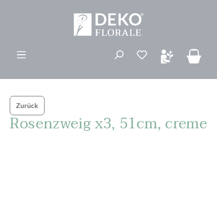
alt springen
Du hast 0 Produk
Zurück
Rosenzweig x3, 51cm, creme
Bildergalerie überspringen