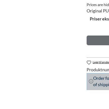
Prices are hi
Original PU
Priser ek
Legg til ønske
Produktnu
Order f
of shipp