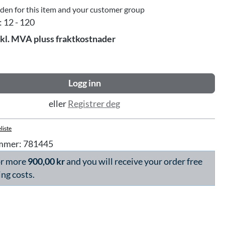
dden for this item and your customer group
:
12 - 120
skl. MVA pluss fraktkostnader
Logg inn
eller
Registrer deg
liste
mmer:
781445
or more
900,00 kr
and you will receive your order free
ing costs.