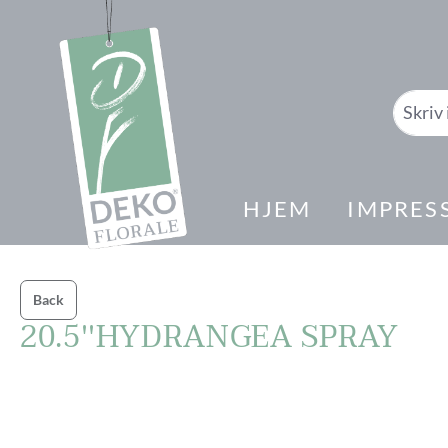
il søk
Gå til hovednavigasjon
HJEM
IMPRES
Back
20.5''HYDRANGEA SPRAY
Hopp over bildegalleri