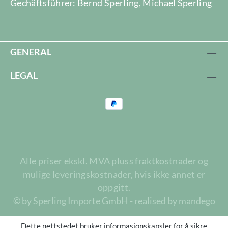
Gechäftsführer: Bernd Sperling, Michael Sperling
GENERAL
LEGAL
Alle priser ekskl. MVA pluss
fraktkostnader
og
mulige leveringskostnader, hvis ikke annet er
oppgitt.
© by Sperling Importe GmbH - realised by mandego
Dette nettstedet bruker informasjonskapsler for å sikre