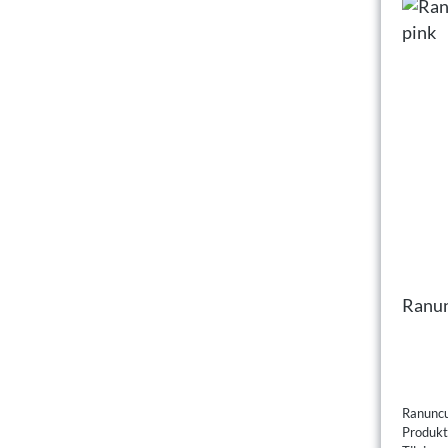
Ranun
Ranuncu
Produk