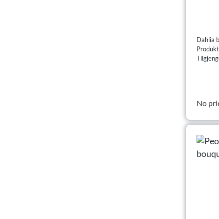
Dahlia 
Produk
Tilgjeng
No pri