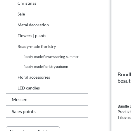
Christmas
Sale
Metal decoration
Flowers | plants
Ready-made floristry
Ready-made flowers spring-summer
Ready-made floristry autumn
Bundl
Floral accessories
beaut
LED candles
Messen
Bundle 
Sales points
Produk
Tilgjeng