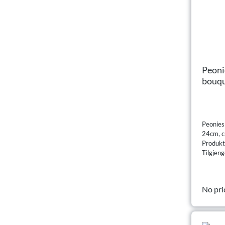
Peoni
bouqu
Peonies
24cm, 
Produk
Tilgjeng
No pri