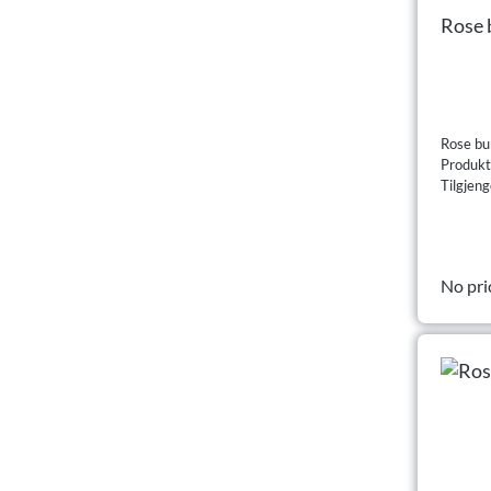
Rose 
Rose bu
Produk
Tilgjeng
No pri