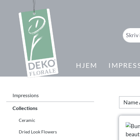
il søk
Gå til hovednavigasjon
HJEM
IMPRES
Impressions
Collections
Ceramic
Dried Look Flowers