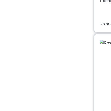
Tilgjeng
No pri