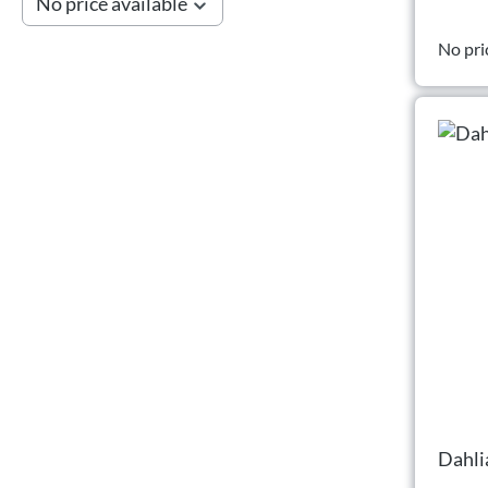
No price available
No pri
Dahli