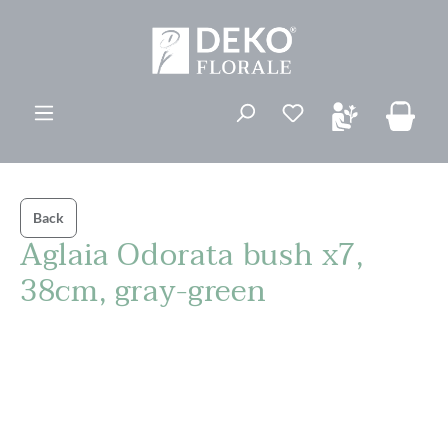
ovedinnhold
Du har 0 ønskelis
Back
Aglaia Odorata bush x7,
38cm, gray-green
Hopp over bildegalleri