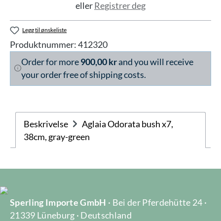
eller
Registrer deg
Legg til ønskeliste
Produktnummer:
412320
Order for more
900,00 kr
and you will receive
your order free of shipping costs.
Beskrivelse
Aglaia Odorata bush x7,
38cm, gray-green
Sperling Importe GmbH
· Bei der Pferdehütte 24 ·
21339 Lüneburg · Deutschland