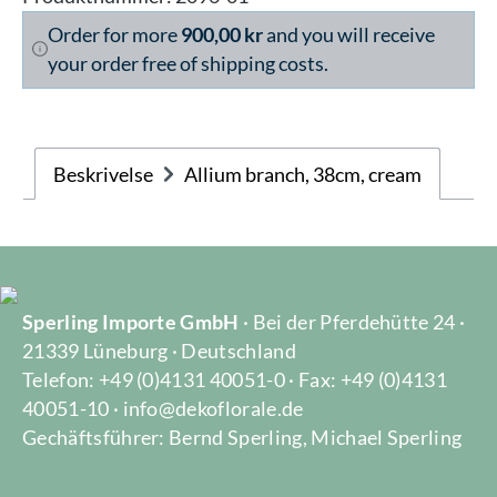
Order for more
900,00 kr
and you will receive
your order free of shipping costs.
Beskrivelse
Allium branch, 38cm, cream
Sperling Importe GmbH
· Bei der Pferdehütte 24 ·
21339 Lüneburg · Deutschland
Telefon: +49 (0)4131 40051-0 · Fax: +49 (0)4131
40051-10 · info@dekoflorale.de
Gechäftsführer: Bernd Sperling, Michael Sperling