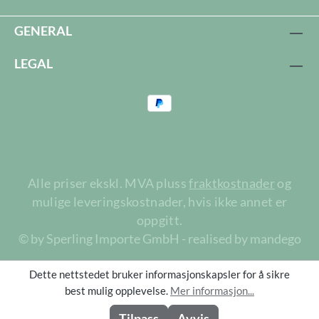
GENERAL
LEGAL
Alle priser ekskl. MVA pluss
fraktkostnader
og
mulige leveringskostnader, hvis ikke annet er
oppgitt.
© by Sperling Importe GmbH - realised by mandego
Dette nettstedet bruker informasjonskapsler for å sikre
best mulig opplevelse.
Mer informasjon...
Tilpass
Avvis