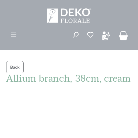
ovedinnhold
Du har 0 ønskelis
Back
Allium branch, 38cm, cream
Hopp over bildegalleri