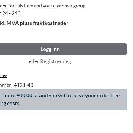
dden for this item and your customer group
:
24 - 240
skl. MVA pluss fraktkostnader
Logg inn
eller
Registrer deg
liste
mmer:
4121-43
or more
900,00 kr
and you will receive your order free
ing costs.