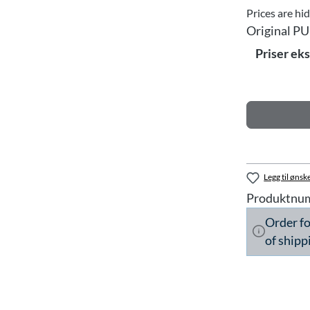
Prices are hi
Original PU
Priser ek
Legg til ønske
Produktnu
Order f
of shipp