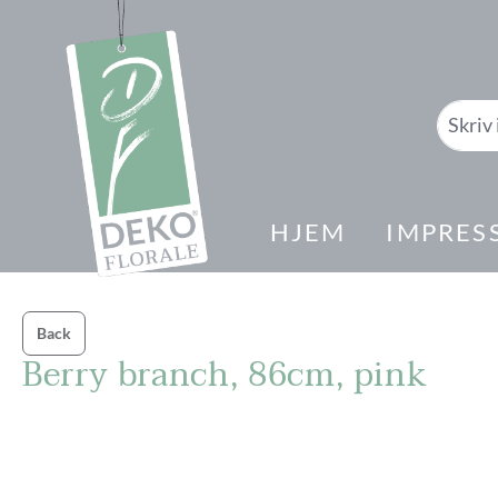
il søk
Gå til hovednavigasjon
HJEM
IMPRES
Back
Berry branch, 86cm, pink
Hopp over bildegalleri