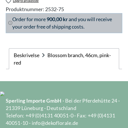
Legg til ønskeliste
Produktnummer:
2532-75
Order for more
900,00 kr
and you will receive
your order free of shipping costs.
Beskrivelse
Blossom branch, 46cm, pink-
red
Sperling Importe GmbH
· Bei der Pferdehütte 24 ·
21339 Lüneburg · Deutschland
Telefon: +49 (0)4131 40051-0 · Fax: +49 (0)4131
40051-10 · info@dekoflorale.de