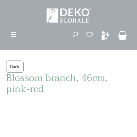
ovedinnhold
Du har 0 ønskelis
Back
Blossom branch, 46cm,
pink-red
Hopp over bildegalleri