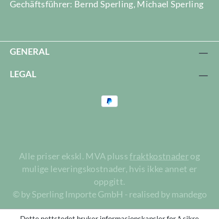
Gechäftsführer: Bernd Sperling, Michael Sperling
GENERAL
LEGAL
Alle priser ekskl. MVA pluss
fraktkostnader
og
mulige leveringskostnader, hvis ikke annet er
oppgitt.
© by Sperling Importe GmbH - realised by mandego
Dette nettstedet bruker informasjonskapsler for å sikre