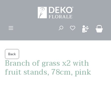
ovedinnhold
Du har 0 ønskelis
Back
Branch of grass x2 with
fruit stands, 78cm, pink
Hopp over bildegalleri