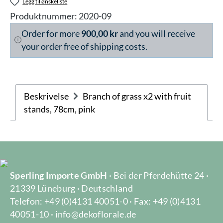
Legg til ønskeliste
Produktnummer:
2020-09
Order for more
900,00 kr
and you will receive
your order free of shipping costs.
Beskrivelse
Branch of grass x2 with fruit
stands, 78cm, pink
Sperling Importe GmbH
· Bei der Pferdehütte 24 ·
21339 Lüneburg · Deutschland
Telefon: +49 (0)4131 40051-0 · Fax: +49 (0)4131
40051-10 · info@dekoflorale.de