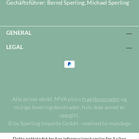
Gechäftsführer: Bernd Sperling, Michael Sperling
GENERAL
LEGAL
Alle priser ekskl. MVA pluss
fraktkostnader
og
mulige leveringskostnader, hvis ikke annet er
oppgitt.
© by Sperling Importe GmbH - realised by mandego
Dette nettstedet bruker informasjonskapsler for å sikre