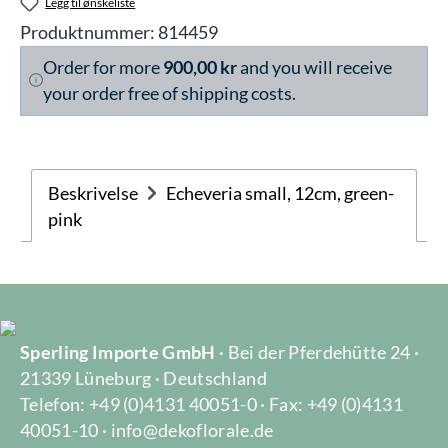
Legg til ønskeliste
Produktnummer:
814459
Order for more
900,00 kr
and you will receive
your order free of shipping costs.
Beskrivelse
Echeveria small, 12cm, green-
pink
Sperling Importe GmbH
· Bei der Pferdehütte 24 ·
21339 Lüneburg · Deutschland
Telefon: +49 (0)4131 40051-0 · Fax: +49 (0)4131
40051-10 · info@dekoflorale.de