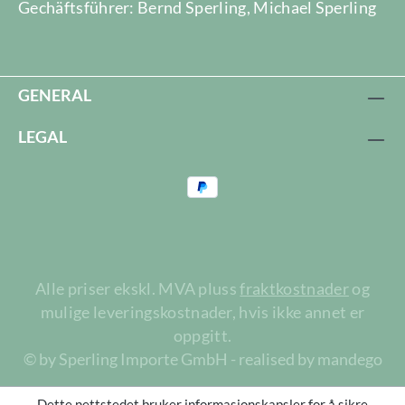
Gechäftsführer: Bernd Sperling, Michael Sperling
GENERAL
LEGAL
Alle priser ekskl. MVA pluss
fraktkostnader
og
mulige leveringskostnader, hvis ikke annet er
oppgitt.
© by Sperling Importe GmbH - realised by mandego
Dette nettstedet bruker informasjonskapsler for å sikre