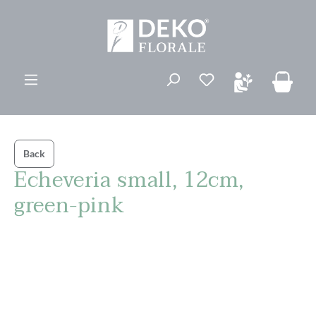
ovedinnhold
Du har 0 ønskelis
Back
Echeveria small, 12cm,
green-pink
Hopp over bildegalleri