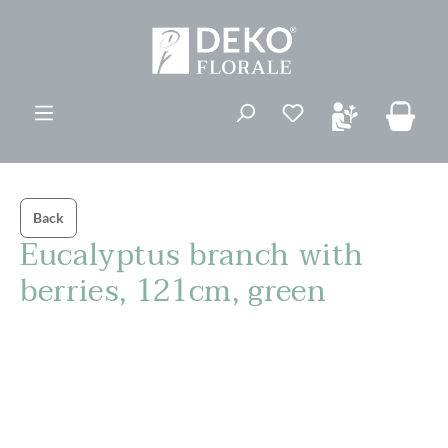
ovedinnhold
Du har 0 ønskelis
Back
Eucalyptus branch with
berries, 121cm, green
Hopp over bildegalleri