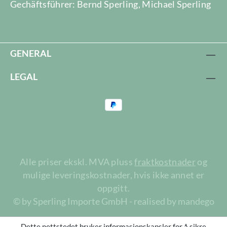
Gechäftsführer: Bernd Sperling, Michael Sperling
GENERAL
LEGAL
Alle priser ekskl. MVA pluss
fraktkostnader
og
mulige leveringskostnader, hvis ikke annet er
oppgitt.
© by Sperling Importe GmbH - realised by mandego
Dette nettstedet bruker informasjonskapsler for å sikre