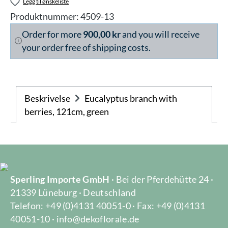
Legg til ønskeliste
Produktnummer:
4509-13
Order for more
900,00 kr
and you will receive
your order free of shipping costs.
Beskrivelse
Eucalyptus branch with
berries, 121cm, green
Sperling Importe GmbH
· Bei der Pferdehütte 24 ·
21339 Lüneburg · Deutschland
Telefon: +49 (0)4131 40051-0 · Fax: +49 (0)4131
40051-10 · info@dekoflorale.de