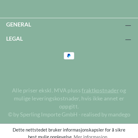
GENERAL
LEGAL
Alle priser ekskl. MVA pluss
fraktkostnader
og
mulige leveringskostnader, hvis ikke annet er
oppgitt.
© by Sperling Importe GmbH - realised by mandego
Dette nettstedet bruker informasjonskapsler for å sikre
best mulig opplevelse.
Mer informasjon...