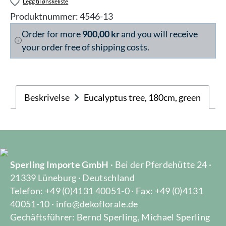
Legg til ønskeliste
Produktnummer:
4546-13
Order for more
900,00 kr
and you will receive
your order free of shipping costs.
Beskrivelse
Eucalyptus tree, 180cm, green
Sperling Importe GmbH
· Bei der Pferdehütte 24 ·
21339 Lüneburg · Deutschland
Telefon: +49 (0)4131 40051-0 · Fax: +49 (0)4131
40051-10 · info@dekoflorale.de
Gechäftsführer: Bernd Sperling, Michael Sperling