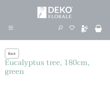
ovedinnhold
Du har 0 ønskelis
Back
Eucalyptus tree, 180cm,
green
Hopp over bildegalleri