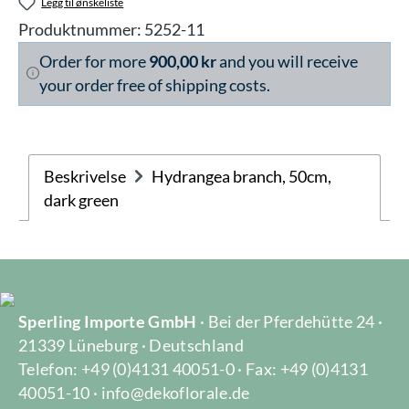
Legg til ønskeliste
Produktnummer:
5252-11
Order for more
900,00 kr
and you will receive
your order free of shipping costs.
Beskrivelse
Hydrangea branch, 50cm,
dark green
Sperling Importe GmbH
· Bei der Pferdehütte 24 ·
21339 Lüneburg · Deutschland
Telefon: +49 (0)4131 40051-0 · Fax: +49 (0)4131
40051-10 · info@dekoflorale.de