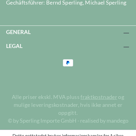
Gechäftsführer: Bernd Sperling, Michael Sperling
GENERAL
LEGAL
Alle priser ekskl. MVA pluss
fraktkostnader
og
mulige leveringskostnader, hvis ikke annet er
oppgitt.
© by Sperling Importe GmbH - realised by mandego
Dette nettstedet bruker informasjonskapsler for å sikre