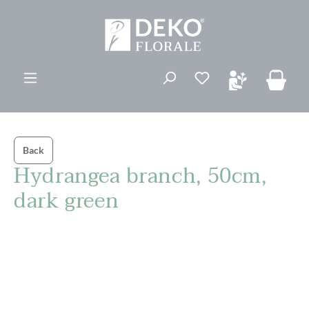
ovedinnhold
Du har 0 ønskelis
Back
Hydrangea branch, 50cm,
dark green
Hopp over bildegalleri