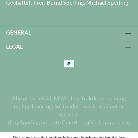
Gechäftsführer: Bernd Sperling, Michael Sperling
GENERAL
LEGAL
Alle priser ekskl. MVA pluss
fraktkostnader
og
mulige leveringskostnader, hvis ikke annet er
oppgitt.
© by Sperling Importe GmbH - realised by mandego
Dette nettstedet bruker informasjonskapsler for å sikre