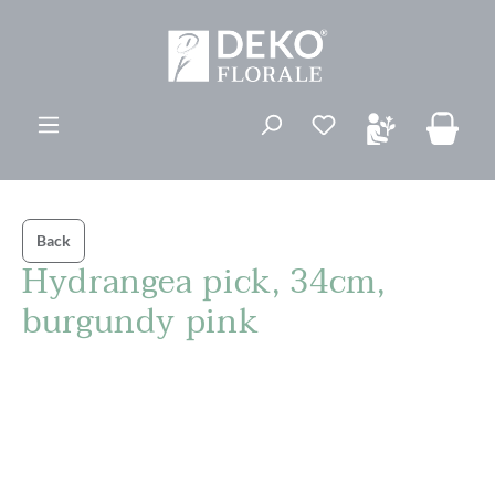
ovedinnhold
Du har 0 ønskelis
Back
Hydrangea pick, 34cm,
burgundy pink
Hopp over bildegalleri