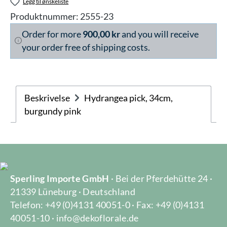
Legg til ønskeliste
Produktnummer:
2555-23
Order for more
900,00 kr
and you will receive
your order free of shipping costs.
Beskrivelse
Hydrangea pick, 34cm,
burgundy pink
Sperling Importe GmbH
· Bei der Pferdehütte 24 ·
21339 Lüneburg · Deutschland
Telefon: +49 (0)4131 40051-0 · Fax: +49 (0)4131
40051-10 · info@dekoflorale.de