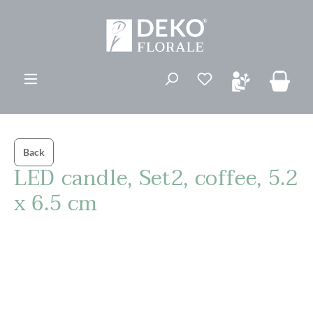
ovedinnhold
Du har 0 ønskelis
Back
LED candle, Set2, coffee, 5.2
x 6.5 cm
Hopp over bildegalleri