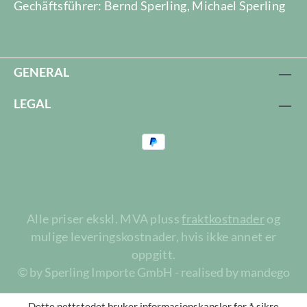
Gechäftsführer: Bernd Sperling, Michael Sperling
GENERAL
LEGAL
Alle priser ekskl. MVA pluss
fraktkostnader
og
mulige leveringskostnader, hvis ikke annet er
oppgitt.
© by Sperling Importe GmbH - realised by mandego
Dette nettstedet bruker informasjonskapsler for å sikre