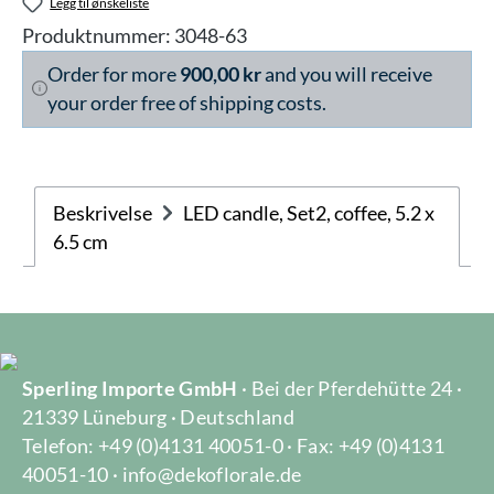
Legg til ønskeliste
Produktnummer:
3048-63
Order for more
900,00 kr
and you will receive
your order free of shipping costs.
Beskrivelse
LED candle, Set2, coffee, 5.2 x
6.5 cm
Sperling Importe GmbH
· Bei der Pferdehütte 24 ·
21339 Lüneburg · Deutschland
Telefon: +49 (0)4131 40051-0 · Fax: +49 (0)4131
40051-10 · info@dekoflorale.de