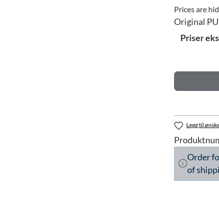
Prices are hi
Original PU
Priser ek
Legg til ønske
Produktnu
Order f
of shipp