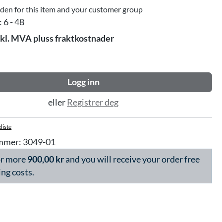
dden for this item and your customer group
:
6 - 48
skl. MVA pluss fraktkostnader
Logg inn
eller
Registrer deg
liste
mmer:
3049-01
or more
900,00 kr
and you will receive your order free
ing costs.