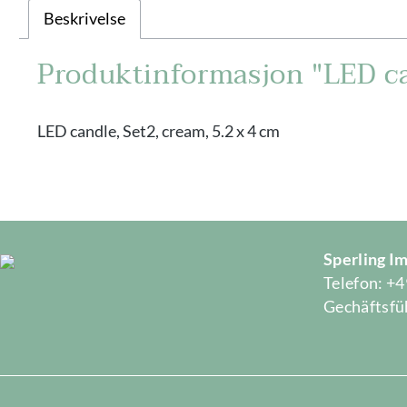
Beskrivelse
Produktinformasjon "LED can
LED candle, Set2, cream, 5.2 x 4 cm
Sperling 
Telefon: +4
Gechäftsfüh