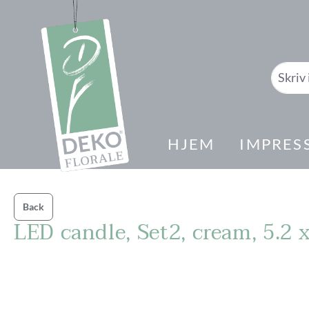
il søk
Gå til hovednavigasjon
HJEM
IMPRES
Back
LED candle, Set2, cream, 5.2 
Hopp over bildegalleri