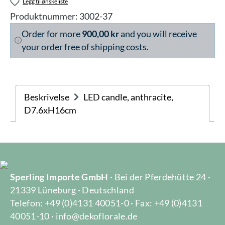
Legg til ønskeliste
Produktnummer:
3002-37
Order for more
900,00 kr
and you will receive
your order free of shipping costs.
Beskrivelse
LED candle, anthracite,
D7.6xH16cm
Sperling Importe GmbH
· Bei der Pferdehütte 24 ·
21339 Lüneburg · Deutschland
Telefon: +49 (0)4131 40051-0 · Fax: +49 (0)4131
40051-10 · info@dekoflorale.de