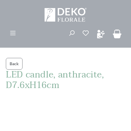
ovedinnhold
Du har 0 ønskelis
Back
LED candle, anthracite,
D7.6xH16cm
Hopp over bildegalleri