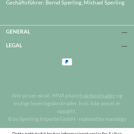
Gechäftsführer: Bernd Sperling, Michael Sperling
GENERAL
LEGAL
Alle priser ekskl. MVA pluss
fraktkostnader
og
mulige leveringskostnader, hvis ikke annet er
oppgitt.
© by Sperling Importe GmbH - realised by mandego
Dette nettstedet bruker informasjonskapsler for å sikre