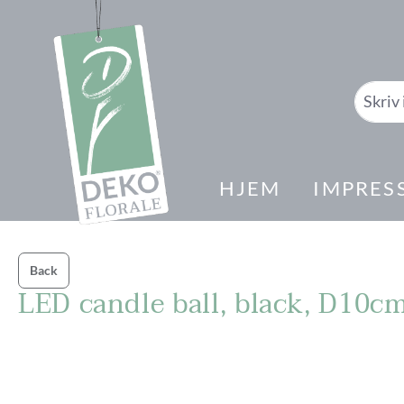
il søk
Gå til hovednavigasjon
HJEM
IMPRES
Back
LED candle ball, black, D10c
Hopp over bildegalleri