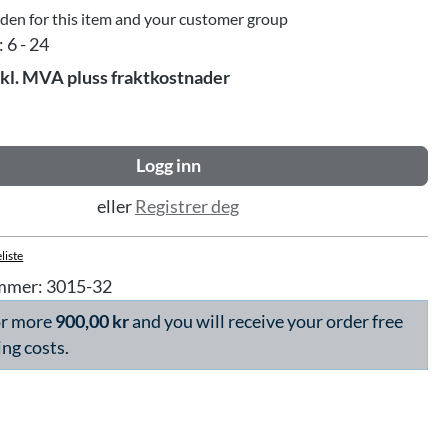
dden for this item and your customer group
:
6 - 24
skl. MVA pluss fraktkostnader
Logg inn
eller
Registrer deg
liste
mmer:
3015-32
or more
900,00 kr
and you will receive your order free
ing costs.