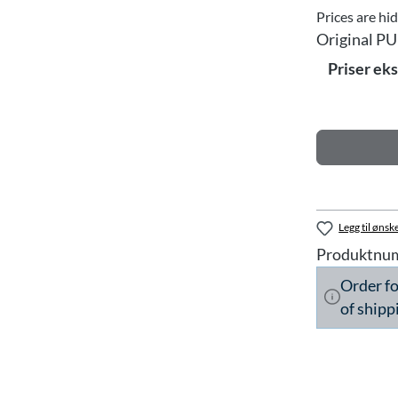
Prices are hi
Original PU
Priser ek
Legg til ønske
Produktnu
Order f
of shipp