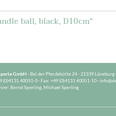
ndle ball, black, D10cm"
Importe GmbH
· Bei der Pferdehütte 24 · 21339 Lüneburg
9 (0)4131 40051-0 · Fax: +49 (0)4131 40051-10 · info@d
rer: Bernd Sperling, Michael Sperling