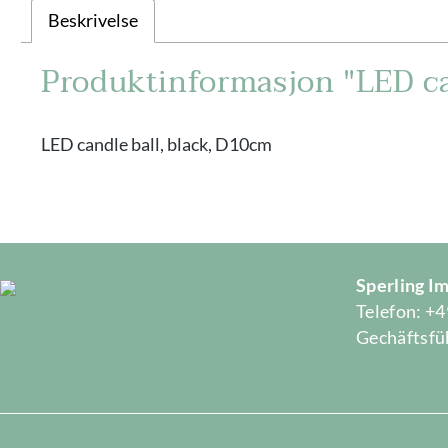
Beskrivelse
Produktinformasjon "LED ca
LED candle ball, black, D10cm
Sperling 
Telefon: +4
Gechäftsfüh