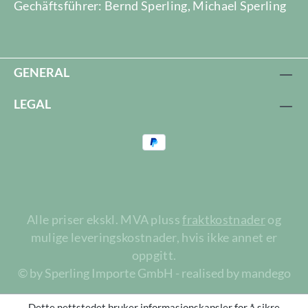
Gechäftsführer: Bernd Sperling, Michael Sperling
GENERAL
LEGAL
Alle priser ekskl. MVA pluss
fraktkostnader
og
mulige leveringskostnader, hvis ikke annet er
oppgitt.
© by Sperling Importe GmbH - realised by mandego
Dette nettstedet bruker informasjonskapsler for å sikre