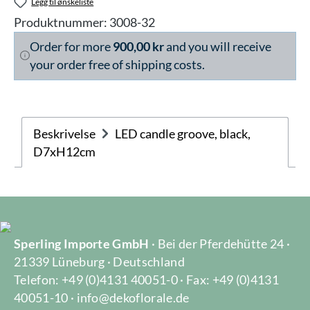
Legg til ønskeliste
Produktnummer:
3008-32
Order for more
900,00 kr
and you will receive
your order free of shipping costs.
Beskrivelse
LED candle groove, black,
D7xH12cm
Sperling Importe GmbH
· Bei der Pferdehütte 24 ·
21339 Lüneburg · Deutschland
Telefon: +49 (0)4131 40051-0 · Fax: +49 (0)4131
40051-10 · info@dekoflorale.de