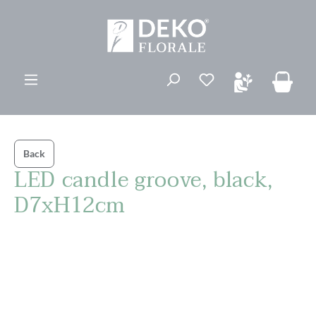
ovedinnhold
Du har 0 ønskelis
Back
LED candle groove, black,
D7xH12cm
Hopp over bildegalleri