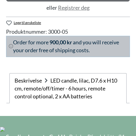
eller
Registrer deg
Legg til ønskeliste
Produktnummer:
3000-05
Order for more
900,00 kr
and you will receive
your order free of shipping costs.
Beskrivelse
LED candle, lilac, D7.6 x H10
cm, remote/off/timer - 6 hours, remote
control optional, 2 x AA batteries