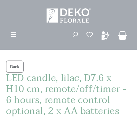
ovedinnhold
Du har 0 ønskelis
Back
LED candle, lilac, D7.6 x
H10 cm, remote/off/timer -
6 hours, remote control
optional, 2 x AA batteries