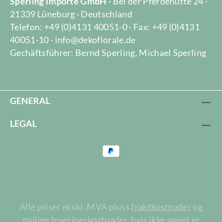
Sperling Importe GmbH
· Bei der Pferdehütte 24 ·
21339 Lüneburg · Deutschland
Telefon: +49 (0)4131 40051-0 · Fax: +49 (0)4131
40051-10 · info@dekoflorale.de
Gechäftsführer: Bernd Sperling, Michael Sperling
GENERAL
LEGAL
Alle priser ekskl. MVA pluss
fraktkostnader
og
mulige leveringskostnader, hvis ikke annet er