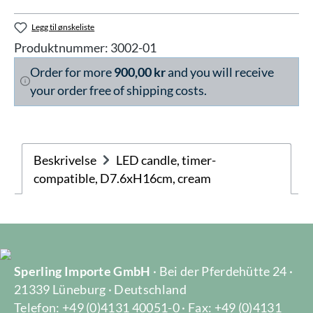
Legg til ønskeliste
Produktnummer:
3002-01
Order for more
900,00 kr
and you will receive
your order free of shipping costs.
Beskrivelse
LED candle, timer-
compatible, D7.6xH16cm, cream
Sperling Importe GmbH
· Bei der Pferdehütte 24 ·
21339 Lüneburg · Deutschland
Telefon: +49 (0)4131 40051-0 · Fax: +49 (0)4131