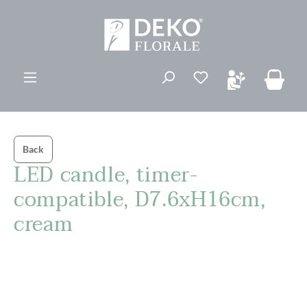
ovedinnhold
Du har 0 ønskelis
Back
LED candle, timer-
compatible, D7.6xH16cm,
cream
Hopp over bildegalleri