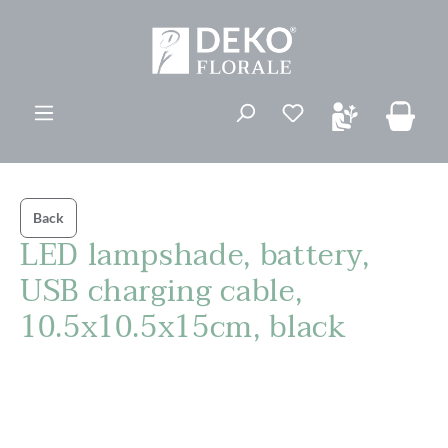
ovedinnhold
Du har 0 ønskelis
Back
LED lampshade, battery,
USB charging cable,
10.5x10.5x15cm, black
Hopp over bildegalleri