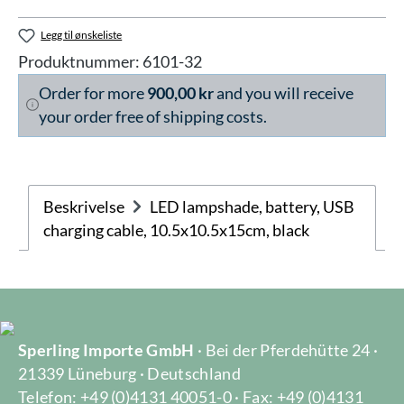
Legg til ønskeliste
Produktnummer:
6101-32
Order for more
900,00 kr
and you will receive
your order free of shipping costs.
Beskrivelse
LED lampshade, battery, USB
charging cable, 10.5x10.5x15cm, black
Sperling Importe GmbH
· Bei der Pferdehütte 24 ·
21339 Lüneburg · Deutschland
Telefon: +49 (0)4131 40051-0 · Fax: +49 (0)4131