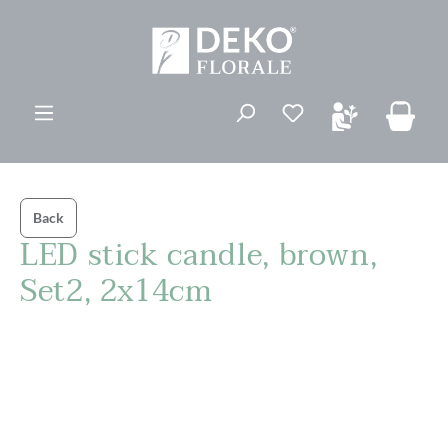
ovedinnhold
Du har 0 ønskelis
Back
LED stick candle, brown,
Set2, 2x14cm
Hopp over bildegalleri