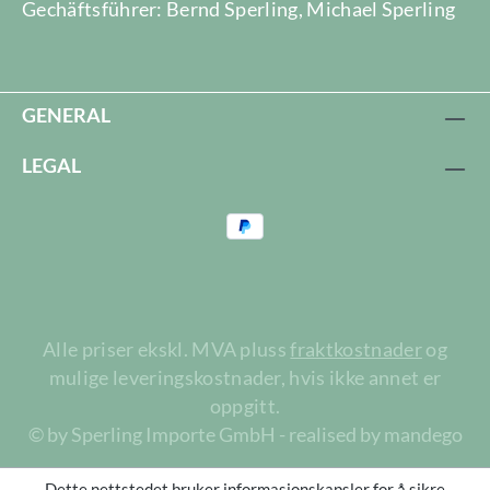
Gechäftsführer: Bernd Sperling, Michael Sperling
GENERAL
LEGAL
Alle priser ekskl. MVA pluss
fraktkostnader
og
mulige leveringskostnader, hvis ikke annet er
oppgitt.
© by Sperling Importe GmbH - realised by mandego
Dette nettstedet bruker informasjonskapsler for å sikre