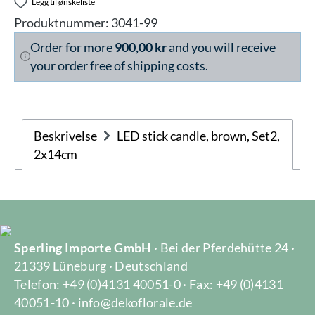
Legg til ønskeliste
Produktnummer:
3041-99
Order for more
900,00 kr
and you will receive
your order free of shipping costs.
Beskrivelse
LED stick candle, brown, Set2,
2x14cm
Sperling Importe GmbH
· Bei der Pferdehütte 24 ·
21339 Lüneburg · Deutschland
Telefon: +49 (0)4131 40051-0 · Fax: +49 (0)4131
40051-10 · info@dekoflorale.de