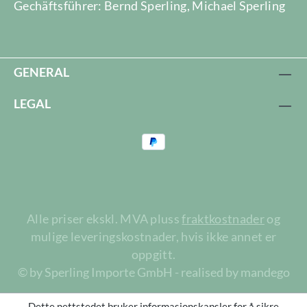
Gechäftsführer: Bernd Sperling, Michael Sperling
GENERAL
LEGAL
Alle priser ekskl. MVA pluss
fraktkostnader
og
mulige leveringskostnader, hvis ikke annet er
oppgitt.
© by Sperling Importe GmbH - realised by mandego
Dette nettstedet bruker informasjonskapsler for å sikre