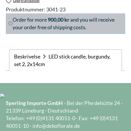
Legg til ønskeliste
Produktnummer:
3041-23
Order for more
900,00 kr
and you will receive
your order free of shipping costs.
Beskrivelse
LED stick candle, burgundy,
set 2, 2x14cm
Sperling Importe GmbH
· Bei der Pferdehütte 24 ·
21339 Lüneburg · Deutschland
Telefon: +49 (0)4131 40051-0 · Fax: +49 (0)4131
40051-10 · info@dekoflorale.de