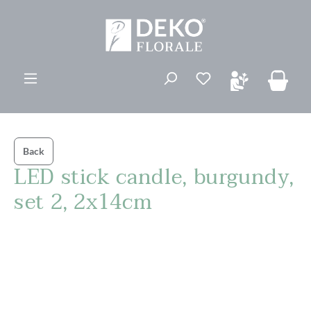
ovedinnhold
Du har 0 ønskelis
Back
LED stick candle, burgundy,
set 2, 2x14cm
Hopp over bildegalleri