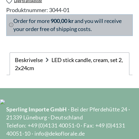
Legg til ønskeliste
Produktnummer:
3044-01
Order for more
900,00 kr
and you will receive
your order free of shipping costs.
Beskrivelse
LED stick candle, cream, set 2,
2x24cm
Sperling Importe GmbH
· Bei der Pferdehütte 24 ·
21339 Lüneburg · Deutschland
Telefon: +49 (0)4131 40051-0 · Fax: +49 (0)4131
40051-10 · info@dekoflorale.de