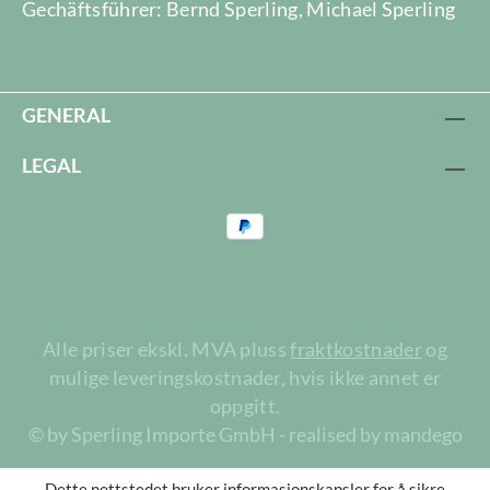
Gechäftsführer: Bernd Sperling, Michael Sperling
GENERAL
LEGAL
Alle priser ekskl. MVA pluss
fraktkostnader
og
mulige leveringskostnader, hvis ikke annet er
oppgitt.
© by Sperling Importe GmbH - realised by mandego
Dette nettstedet bruker informasjonskapsler for å sikre