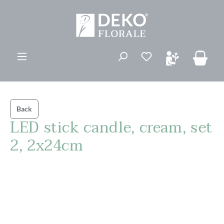
ovedinnhold
Du har 0 ønskelis
Back
LED stick candle, cream, set
2, 2x24cm
Hopp over bildegalleri