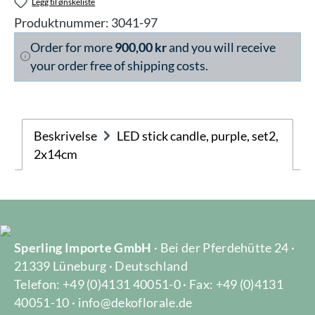
Legg til ønskeliste
Produktnummer:
3041-97
Order for more
900,00 kr
and you will receive
your order free of shipping costs.
Beskrivelse
LED stick candle, purple, set2,
2x14cm
Sperling Importe GmbH
· Bei der Pferdehütte 24 ·
21339 Lüneburg · Deutschland
Telefon: +49 (0)4131 40051-0 · Fax: +49 (0)4131
40051-10 · info@dekoflorale.de