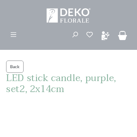
ovedinnhold
Du har 0 ønskelis
Back
LED stick candle, purple,
set2, 2x14cm
Hopp over bildegalleri