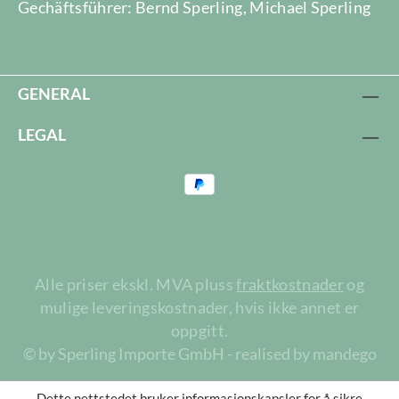
Gechäftsführer: Bernd Sperling, Michael Sperling
GENERAL
LEGAL
Alle priser ekskl. MVA pluss
fraktkostnader
og
mulige leveringskostnader, hvis ikke annet er
oppgitt.
© by Sperling Importe GmbH - realised by mandego
Dette nettstedet bruker informasjonskapsler for å sikre