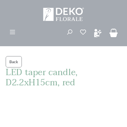
ovedinnhold
Du har 0 ønskelis
Back
LED taper candle,
D2.2xH15cm, red
Hopp over bildegalleri