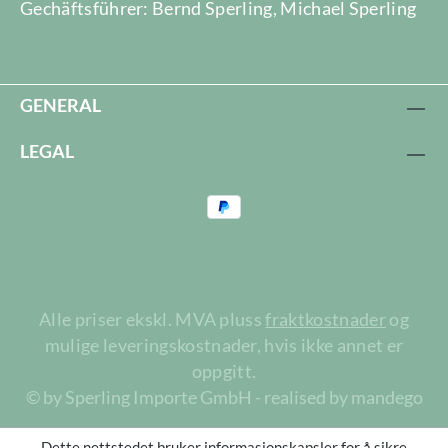
Gechäftsführer: Bernd Sperling, Michael Sperling
GENERAL
LEGAL
Alle priser ekskl. MVA pluss
fraktkostnader
og
mulige leveringskostnader, hvis ikke annet er
oppgitt.
© by Sperling Importe GmbH - realised by mandego
Dette nettstedet bruker informasjonskapsler for å sikre