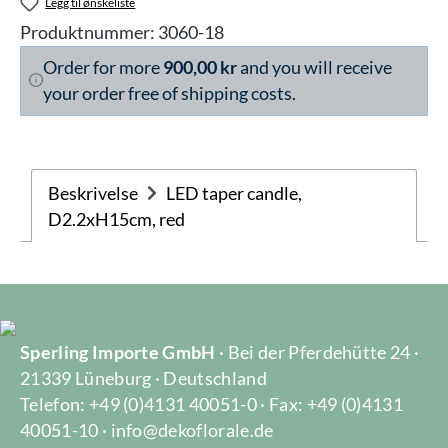
Legg til ønskeliste
Produktnummer:
3060-18
Order for more
900,00 kr
and you will receive
your order free of shipping costs.
Beskrivelse
LED taper candle,
D2.2xH15cm, red
Sperling Importe GmbH
· Bei der Pferdehütte 24 ·
21339 Lüneburg · Deutschland
Telefon: +49 (0)4131 40051-0 · Fax: +49 (0)4131
40051-10 · info@dekoflorale.de