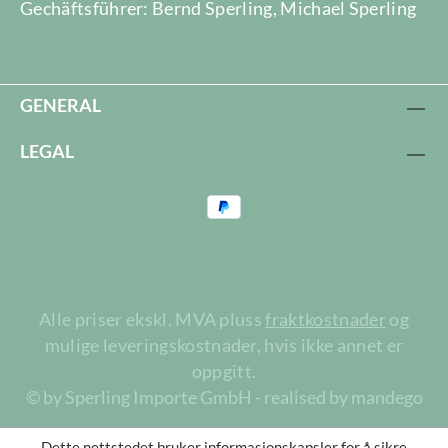
Gechäftsführer: Bernd Sperling, Michael Sperling
GENERAL
LEGAL
Alle priser ekskl. MVA pluss
fraktkostnader
og
mulige leveringskostnader, hvis ikke annet er
oppgitt.
© by Sperling Importe GmbH - realised by mandego
Dette nettstedet bruker informasjonskapsler for å sikre