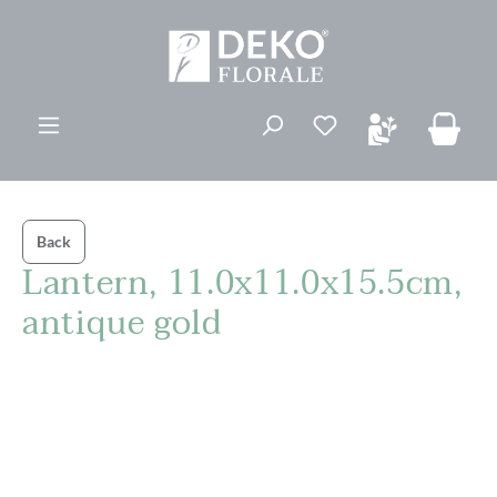
ovedinnhold
Du har 0 ønskelis
Back
Lantern, 11.0x11.0x15.5cm,
antique gold
Hopp over bildegalleri