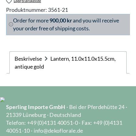
Legg til ønskeliste
Produktnummer:
3561-21
Order for more
900,00 kr
and you will receive
your order free of shipping costs.
Beskrivelse
Lantern, 11.0x11.0x15.5cm,
antique gold
Sperling Importe GmbH
· Bei der Pferdehütte 24 ·
21339 Lüneburg · Deutschland
Telefon: +49 (0)4131 40051-0 · Fax: +49 (0)4131
40051-10 · info@dekoflorale.de