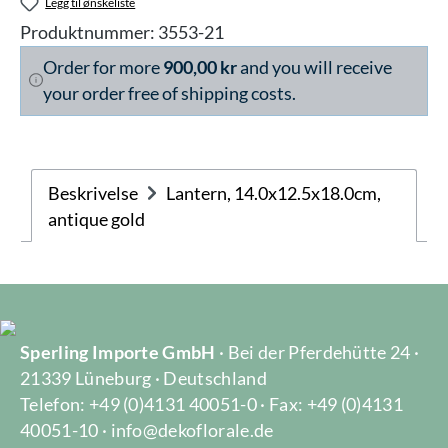
Legg til ønskeliste
Produktnummer:
3553-21
Order for more
900,00 kr
and you will receive
your order free of shipping costs.
Beskrivelse
Lantern, 14.0x12.5x18.0cm,
antique gold
Sperling Importe GmbH
· Bei der Pferdehütte 24 ·
21339 Lüneburg · Deutschland
Telefon: +49 (0)4131 40051-0 · Fax: +49 (0)4131
40051-10 · info@dekoflorale.de