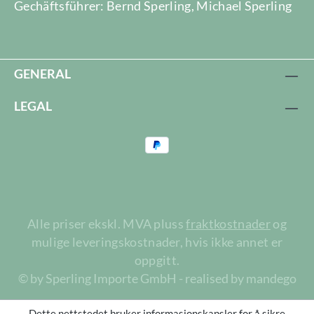
Gechäftsführer: Bernd Sperling, Michael Sperling
GENERAL
LEGAL
Alle priser ekskl. MVA pluss
fraktkostnader
og
mulige leveringskostnader, hvis ikke annet er
oppgitt.
© by Sperling Importe GmbH - realised by mandego
Dette nettstedet bruker informasjonskapsler for å sikre