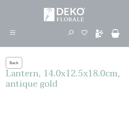
ovedinnhold
Du har 0 ønskelis
Back
Lantern, 14.0x12.5x18.0cm,
antique gold
Hopp over bildegalleri