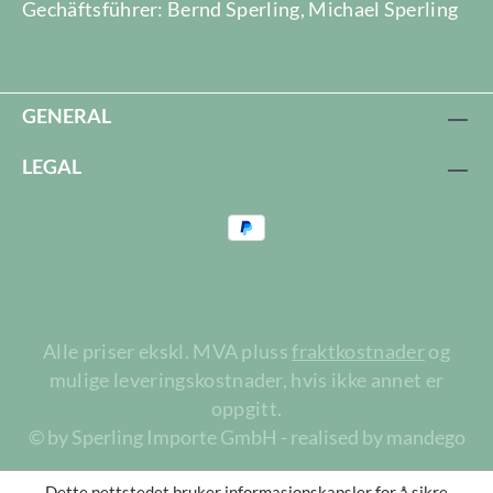
Gechäftsführer: Bernd Sperling, Michael Sperling
GENERAL
LEGAL
Alle priser ekskl. MVA pluss
fraktkostnader
og
mulige leveringskostnader, hvis ikke annet er
oppgitt.
© by Sperling Importe GmbH - realised by mandego
Dette nettstedet bruker informasjonskapsler for å sikre