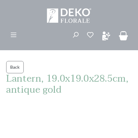
ovedinnhold
Du har 0 ønskelis
Back
Lantern, 19.0x19.0x28.5cm,
antique gold
Hopp over bildegalleri