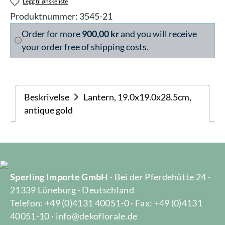
Legg til ønskeliste
Produktnummer:
3545-21
Order for more
900,00 kr
and you will receive
your order free of shipping costs.
Beskrivelse
Lantern, 19.0x19.0x28.5cm,
antique gold
Sperling Importe GmbH
· Bei der Pferdehütte 24 ·
21339 Lüneburg · Deutschland
Telefon: +49 (0)4131 40051-0 · Fax: +49 (0)4131
40051-10 · info@dekoflorale.de