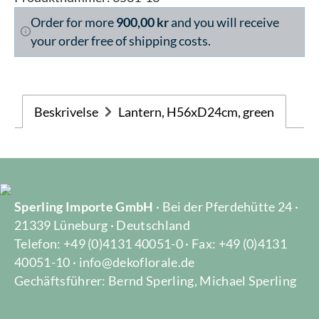
Order for more
900,00 kr
and you will receive
your order free of shipping costs.
Beskrivelse
Lantern, H56xD24cm, green
Sperling Importe GmbH
· Bei der Pferdehütte 24 ·
21339 Lüneburg · Deutschland
Telefon: +49 (0)4131 40051-0 · Fax: +49 (0)4131
40051-10 · info@dekoflorale.de
Gechäftsführer: Bernd Sperling, Michael Sperling