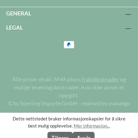
GENERAL
LEGAL
Alle priser ekskl. MVA pluss
fraktkostnader
og
mulige leveringskostnader, hvis ikke annet er
oppgitt.
© by Sperling Importe GmbH - realised by mandego
Dette nettstedet bruker informasjonskapsler for å sikre
best mulig opplevelse.
Mer informasjon...
Tilpass
Avvis