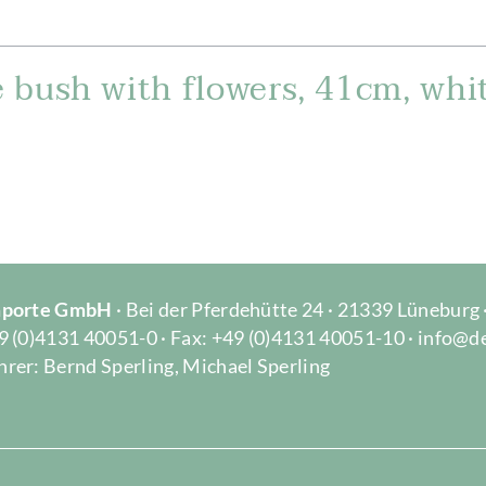
 bush with flowers, 41cm, whi
Importe GmbH
· Bei der Pferdehütte 24 · 21339 Lüneburg
9 (0)4131 40051-0 · Fax: +49 (0)4131 40051-10 · info@d
rer: Bernd Sperling, Michael Sperling