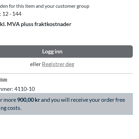
dden for this item and your customer group
:
12 - 144
skl. MVA pluss fraktkostnader
Logg inn
eller
Registrer deg
liste
mmer:
4110-10
or more
900,00 kr
and you will receive your order free
ing costs.