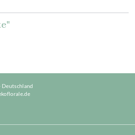
te"
 · Deutschland
ekoflorale.de