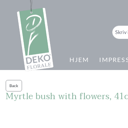
il søk
Gå til hovednavigasjon
HJEM
IMPRES
Back
Myrtle bush with flowers, 41
Hopp over bildegalleri