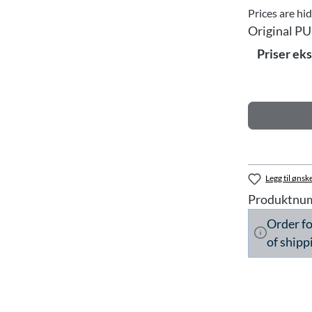
Prices are hi
Original PU
Priser ek
Legg til ønske
Produktnu
Order f
of shipp