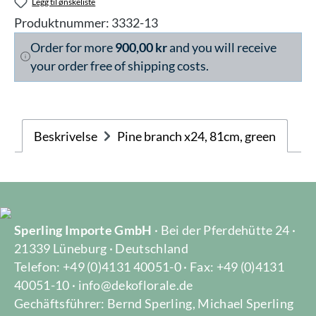
Legg til ønskeliste
Produktnummer:
3332-13
Order for more
900,00 kr
and you will receive
your order free of shipping costs.
Beskrivelse
Pine branch x24, 81cm, green
Sperling Importe GmbH
· Bei der Pferdehütte 24 ·
21339 Lüneburg · Deutschland
Telefon: +49 (0)4131 40051-0 · Fax: +49 (0)4131
40051-10 · info@dekoflorale.de
Gechäftsführer: Bernd Sperling, Michael Sperling