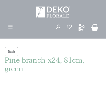
ovedinnhold
Du har 0 ønskelis
Back
Pine branch x24, 81cm,
green
Hopp over bildegalleri