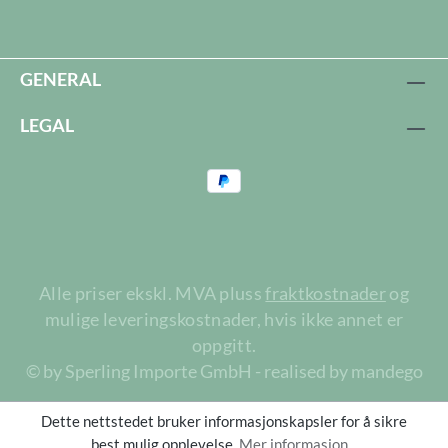
GENERAL
LEGAL
Alle priser ekskl. MVA pluss
fraktkostnader
og
mulige leveringskostnader, hvis ikke annet er
oppgitt.
© by Sperling Importe GmbH - realised by mandego
Dette nettstedet bruker informasjonskapsler for å sikre
best mulig opplevelse.
Mer informasjon...