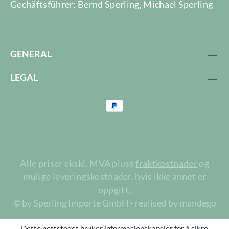
Gechäftsführer: Bernd Sperling, Michael Sperling
GENERAL
LEGAL
Alle priser ekskl. MVA pluss
fraktkostnader
og
mulige leveringskostnader, hvis ikke annet er
oppgitt.
© by Sperling Importe GmbH - realised by mandego
Dette nettstedet bruker informasjonskapsler for å sikre