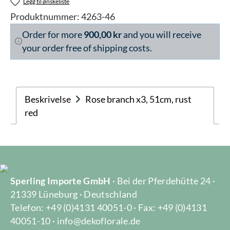
Legg til ønskeliste
Produktnummer:
4263-46
Order for more
900,00 kr
and you will receive
your order free of shipping costs.
Beskrivelse
Rose branch x3, 51cm, rust
red
Sperling Importe GmbH
· Bei der Pferdehütte 24 ·
21339 Lüneburg · Deutschland
Telefon: +49 (0)4131 40051-0 · Fax: +49 (0)4131
40051-10 · info@dekoflorale.de