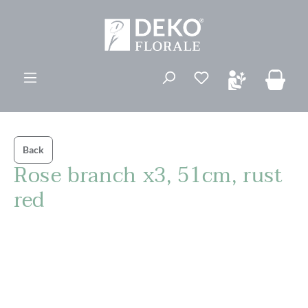
ovedinnhold
Du har 0 ønskelis
Back
Rose branch x3, 51cm, rust
red
Hopp over bildegalleri