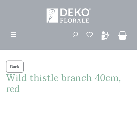
ovedinnhold
Du har 0 ønskelis
Back
Wild thistle branch 40cm,
red
Hopp over bildegalleri