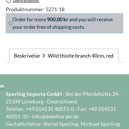
Legg til ønskeliste
Produktnummer:
5271-18
Order for more
900,00 kr
and you will receive
your order free of shipping costs.
Beskrivelse
Wild thistle branch 40cm, red
Sperling Importe GmbH
· Bei der Pferdehütte 24 ·
21339 Lüneburg · Deutschland
Telefon: +49 (0)4131 40051-0 · Fax: +49 (0)4131
40051-10 · info@dekoflorale.de
Gechäftsführer: Bernd Sperling, Michael Sperling