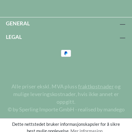
GENERAL
LEGAL
Alle priser ekskl. MVA pluss
fraktkostnader
og
mulige leveringskostnader, hvis ikke annet er
oppgitt.
© by Sperling Importe GmbH - realised by mandego
Dette nettstedet bruker informasjonskapsler for å sikre
best mulig opplevelse.
Mer informasjon...