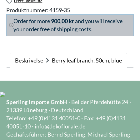
Legg til ønskeliste
Produktnummer:
4159-35
Order for more
900,00 kr
and you will receive
your order free of shipping costs.
Beskrivelse
Berry leaf branch, 50cm, blue
Sperling Importe GmbH
· Bei der Pferdehütte 24 ·
21339 Lüneburg · Deutschland
Telefon: +49 (0)4131 40051-0 · Fax: +49 (0)4131
40051-10 · info@dekoflorale.de
Gechäftsführer: Bernd Sperling, Michael Sperling