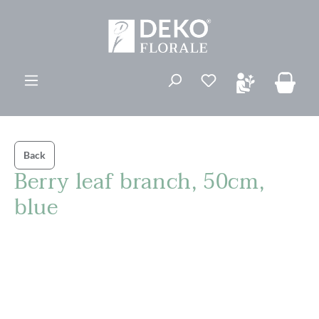
ovedinnhold
Du har 0 ønskelis
Back
Berry leaf branch, 50cm,
blue
Hopp over bildegalleri