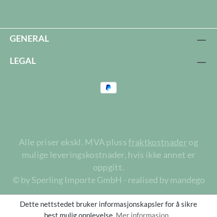
GENERAL
LEGAL
Alle priser ekskl. MVA pluss
fraktkostnader
og
mulige leveringskostnader, hvis ikke annet er
oppgitt.
© by Sperling Importe GmbH - realised by mandego
Dette nettstedet bruker informasjonskapsler for å sikre
best mulig opplevelse.
Mer informasjon...