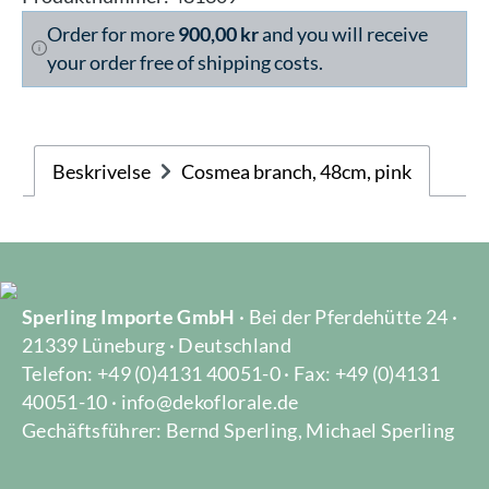
Order for more
900,00 kr
and you will receive
your order free of shipping costs.
Beskrivelse
Cosmea branch, 48cm, pink
Sperling Importe GmbH
· Bei der Pferdehütte 24 ·
21339 Lüneburg · Deutschland
Telefon: +49 (0)4131 40051-0 · Fax: +49 (0)4131
40051-10 · info@dekoflorale.de
Gechäftsführer: Bernd Sperling, Michael Sperling