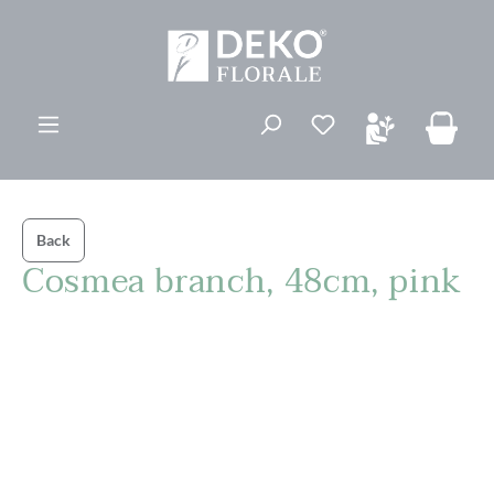
ovedinnhold
Du har 0 ønskelis
Back
Cosmea branch, 48cm, pink
Hopp over bildegalleri