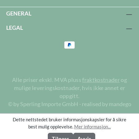
GENERAL
LEGAL
Alle priser ekskl. MVA pluss
fraktkostnader
og
mulige leveringskostnader, hvis ikke annet er
oppgitt.
© by Sperling Importe GmbH - realised by mandego
Dette nettstedet bruker informasjonskapsler for å sikre
best mulig opplevelse.
Mer informasjon...
Tilpass
Avvis