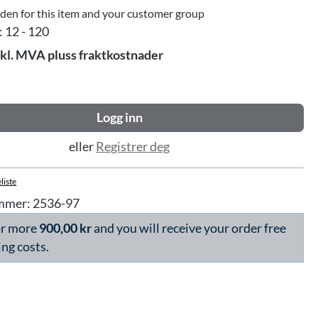
dden for this item and your customer group
:
12 - 120
skl. MVA pluss fraktkostnader
Logg inn
eller
Registrer deg
liste
mmer:
2536-97
or more
900,00 kr
and you will receive your order free
ing costs.