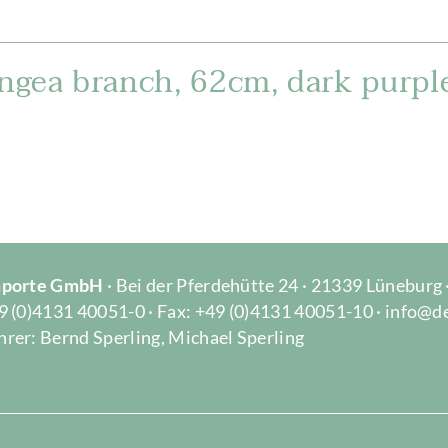
gea branch, 62cm, dark purpl
Importe GmbH
· Bei der Pferdehütte 24 · 21339 Lüneburg
9 (0)4131 40051-0 · Fax: +49 (0)4131 40051-10 · info@d
rer: Bernd Sperling, Michael Sperling