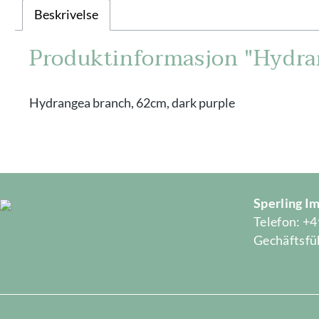
Beskrivelse
Produktinformasjon "Hydran
Hydrangea branch, 62cm, dark purple
Sperling 
Telefon: +4
Gechäftsfüh