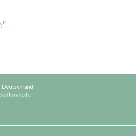
e"
 · Deutschland
ekoflorale.de