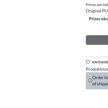
Prices are hi
Original PU
Priser ek
Legg til ønske
Produktnu
Order f
of shipp