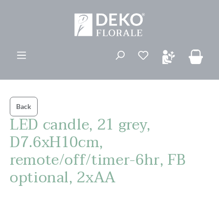
ovedinnhold
Du har 0 ønskelis
Back
LED candle, 21 grey,
D7.6xH10cm,
remote/off/timer-6hr, FB
optional, 2xAA