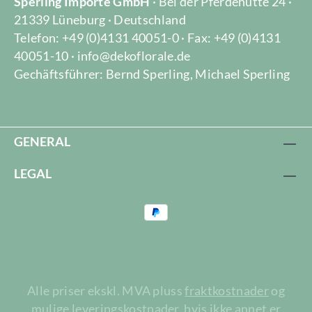
Sperling Importe GmbH
· Bei der Pferdehütte 24 ·
21339 Lüneburg · Deutschland
Telefon: +49 (0)4131 40051-0 · Fax: +49 (0)4131
40051-10 · info@dekoflorale.de
Gechäftsführer: Bernd Sperling, Michael Sperling
GENERAL
LEGAL
Alle priser ekskl. MVA pluss
fraktkostnader
og
mulige leveringskostnader, hvis ikke annet er