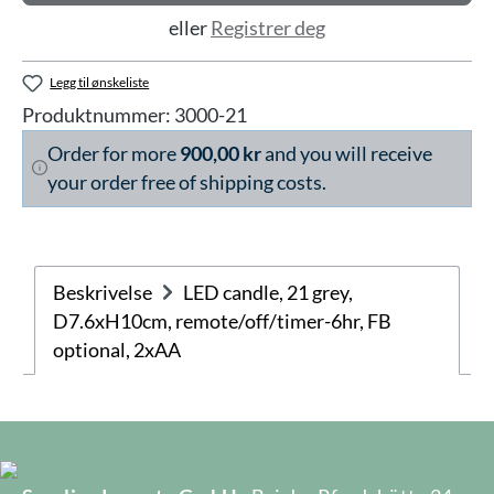
eller
Registrer deg
Legg til ønskeliste
Produktnummer:
3000-21
Order for more
900,00 kr
and you will receive
your order free of shipping costs.
Beskrivelse
LED candle, 21 grey,
D7.6xH10cm, remote/off/timer-6hr, FB
optional, 2xAA