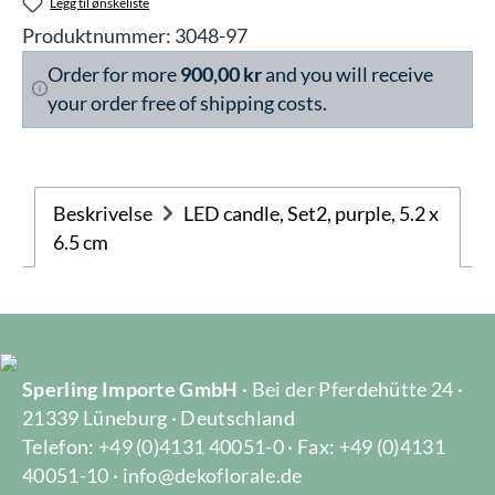
Legg til ønskeliste
Produktnummer:
3048-97
Order for more
900,00 kr
and you will receive
your order free of shipping costs.
Beskrivelse
LED candle, Set2, purple, 5.2 x
6.5 cm
Sperling Importe GmbH
· Bei der Pferdehütte 24 ·
21339 Lüneburg · Deutschland
Telefon: +49 (0)4131 40051-0 · Fax: +49 (0)4131
40051-10 · info@dekoflorale.de