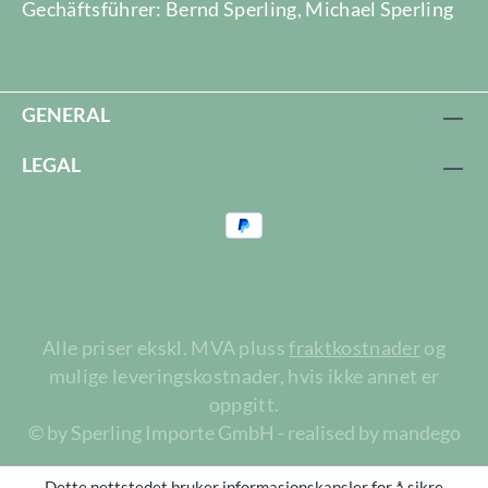
Gechäftsführer: Bernd Sperling, Michael Sperling
GENERAL
LEGAL
Alle priser ekskl. MVA pluss
fraktkostnader
og
mulige leveringskostnader, hvis ikke annet er
oppgitt.
© by Sperling Importe GmbH - realised by mandego
Dette nettstedet bruker informasjonskapsler for å sikre