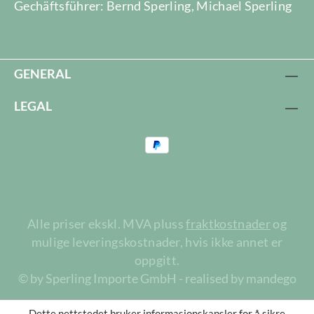
Gechäftsführer: Bernd Sperling, Michael Sperling
GENERAL
LEGAL
Alle priser ekskl. MVA pluss
fraktkostnader
og
mulige leveringskostnader, hvis ikke annet er
oppgitt.
© by Sperling Importe GmbH - realised by mandego
Dette nettstedet bruker informasjonskapsler for å sikre