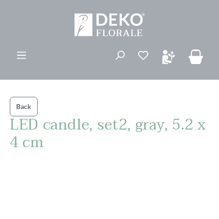
ovedinnhold
Du har 0 ønskelis
Back
LED candle, set2, gray, 5.2 x
4 cm
Hopp over bildegalleri