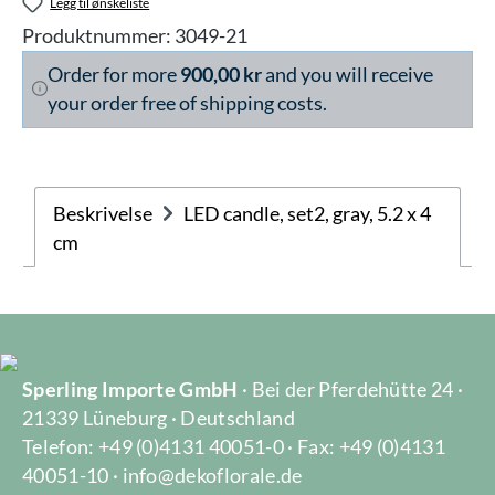
Legg til ønskeliste
Produktnummer:
3049-21
Order for more
900,00 kr
and you will receive
your order free of shipping costs.
Beskrivelse
LED candle, set2, gray, 5.2 x 4
cm
Sperling Importe GmbH
· Bei der Pferdehütte 24 ·
21339 Lüneburg · Deutschland
Telefon: +49 (0)4131 40051-0 · Fax: +49 (0)4131
40051-10 · info@dekoflorale.de