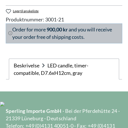
Legg til ønskeliste
Produktnummer:
3001-21
Order for more
900,00 kr
and you will receive
your order free of shipping costs.
Beskrivelse
LED candle, timer-
compatible, D7.6xH12cm, gray
Sperling Importe GmbH
· Bei der Pferdehütte 24 ·
21339 Lüneburg · Deutschland
Telefon: +49 (0)4131 40051-0 · Fax: +49 (0)4131