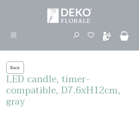
ovedinnhold
Du har 0 ønskelis
Back
LED candle, timer-
compatible, D7.6xH12cm,
gray
Hopp over bildegalleri