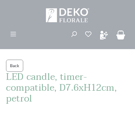
ovedinnhold
Du har 0 ønskelis
Back
LED candle, timer-
compatible, D7.6xH12cm,
petrol
Hopp over bildegalleri