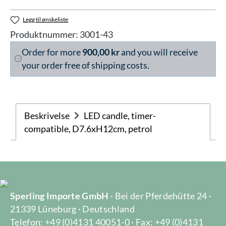
Legg til ønskeliste
Produktnummer:
3001-43
Order for more
900,00 kr
and you will receive
your order free of shipping costs.
Beskrivelse
LED candle, timer-
compatible, D7.6xH12cm, petrol
Sperling Importe GmbH
· Bei der Pferdehütte 24 ·
21339 Lüneburg · Deutschland
Telefon: +49 (0)4131 40051-0 · Fax: +49 (0)4131